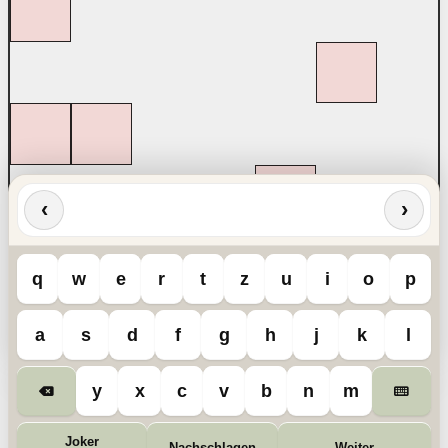
‹
›
q
w
e
r
t
z
u
i
o
p
a
s
d
f
g
h
j
k
l
y
x
c
v
b
n
m
Joker
Nachschlagen
Weiter