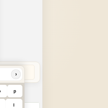
›
o
p
l
chstabensalat