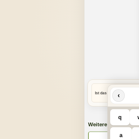
Ist das Rätsel zu schwer
‹
q
Weitere Spiele
a
Kreuzworträt