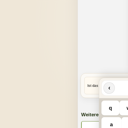
Ist das Rätsel zu schwer
‹
q
Weitere Spiele
a
Kreuzworträt