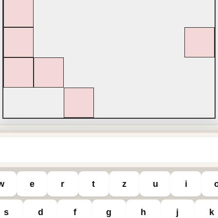
Nein
?
w
e
r
t
z
u
i
s
d
f
g
h
j
k
sel
Sudoku
Bu