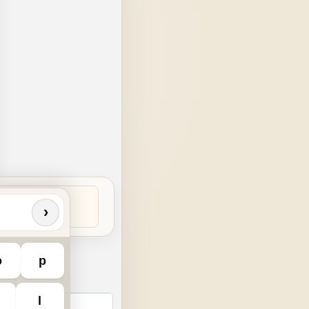
›
o
p
l
chstabensalat