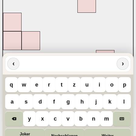
‹
›
q
w
e
r
t
z
u
i
o
p
a
s
d
f
g
h
j
k
l
y
x
c
v
b
n
m
Joker
Nachschlagen
Weiter