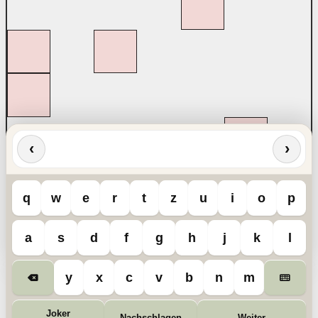
‹
›
q
w
e
r
t
z
u
i
o
p
a
s
d
f
g
h
j
k
l
y
x
c
v
b
n
m
Joker
Nachschlagen
Weiter