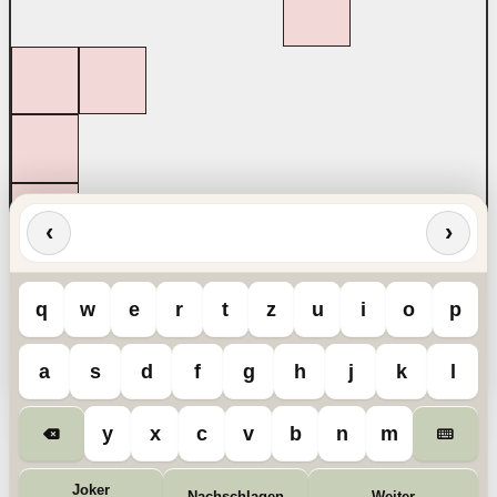
‹
›
q
w
e
r
t
z
u
i
o
p
a
s
d
f
g
h
j
k
l
y
x
c
v
b
n
m
Joker
Nachschlagen
Weiter