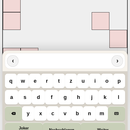
‹
›
q
w
e
r
t
z
u
i
o
p
a
s
d
f
g
h
j
k
l
y
x
c
v
b
n
m
Joker
Nachschlagen
Weiter