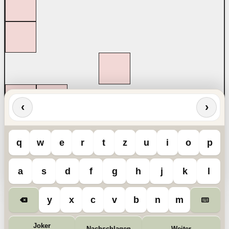
‹
›
q
w
e
r
t
z
u
i
o
p
a
s
d
f
g
h
j
k
l
y
x
c
v
b
n
m
Joker
Nachschlagen
Weiter