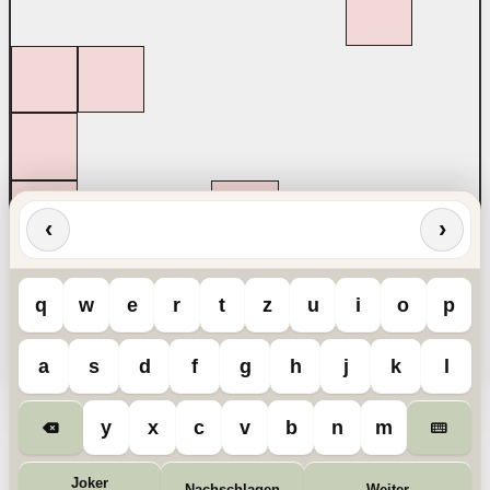
‹
›
q
w
e
r
t
z
u
i
o
p
a
s
d
f
g
h
j
k
l
y
x
c
v
b
n
m
Joker
Nachschlagen
Weiter