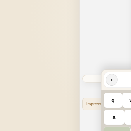
‹
q
Impressum
Datensc
a