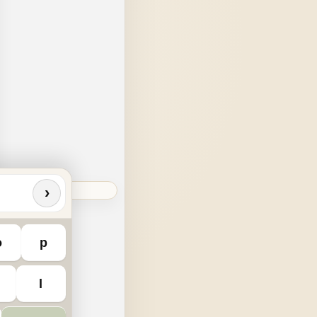
›
o
p
l