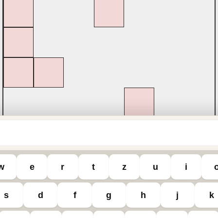
w
e
r
t
z
u
i
hutz
Datenschutzeinstellungen
s
d
f
g
h
j
k