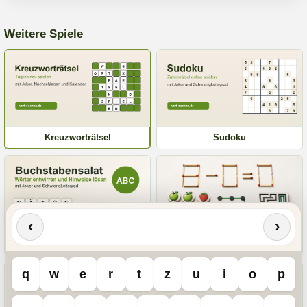
Weitere Spiele
Kreuzworträtsel
Sudoku
‹
›
Buchstabensalat
Gehirnjogging
q
w
e
r
t
z
u
i
o
p