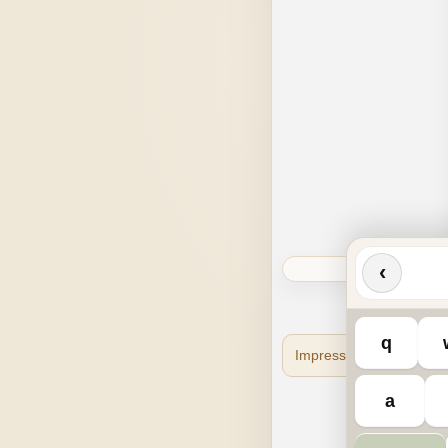
‹
q
Impressum
Datensc
a