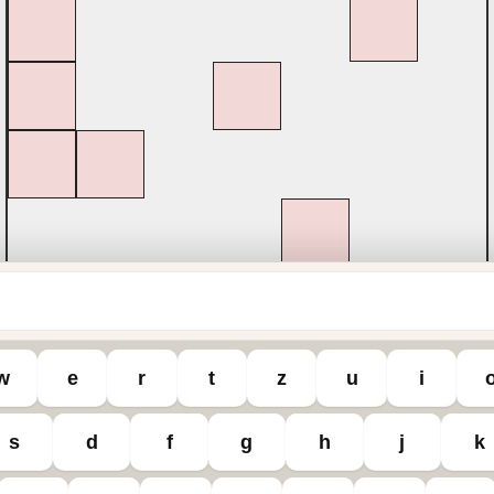
w
e
r
t
z
u
i
hutz
Datenschutzeinstellungen
s
d
f
g
h
j
k