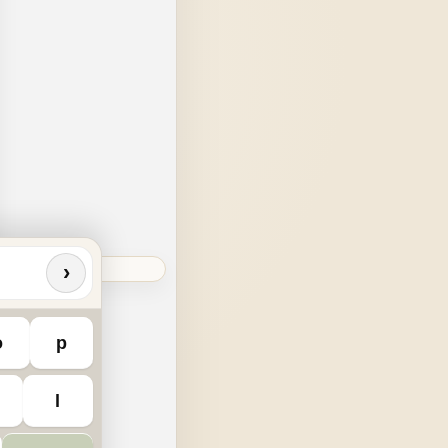
›
o
p
l