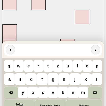
‹
›
q
w
e
r
t
z
u
i
o
p
a
s
d
f
g
h
j
k
l
y
x
c
v
b
n
m
Joker
Nachschlagen
Weiter