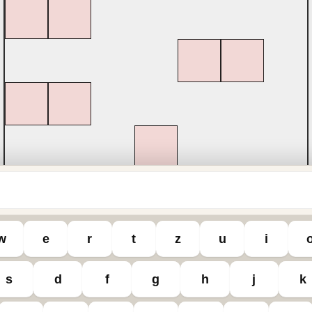
w
e
r
t
z
u
i
hutz
Datenschutzeinstellungen
s
d
f
g
h
j
k