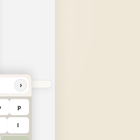
›
o
p
l