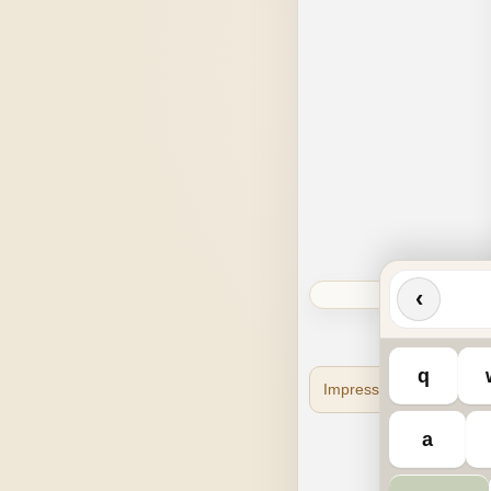
‹
q
Impressum
Datensc
a