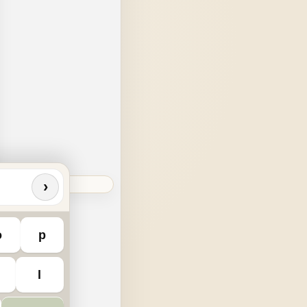
›
o
p
l