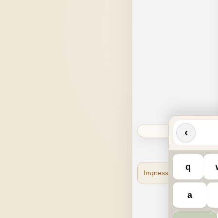
‹
q
Impressum
Datensc
a