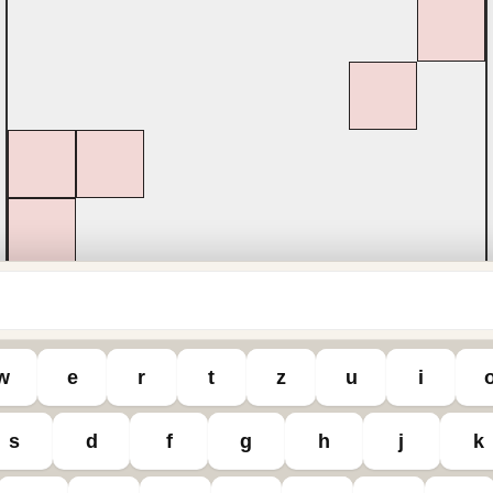
w
e
r
t
z
u
i
hutz
Datenschutzeinstellungen
s
d
f
g
h
j
k